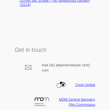
Lichter der Straße (The Vagabond’s Garden)
(2024)
Get in touch
mail [at] alejandroweyler [dot]
com
Crew United
MDM Central Germany
Film Commission